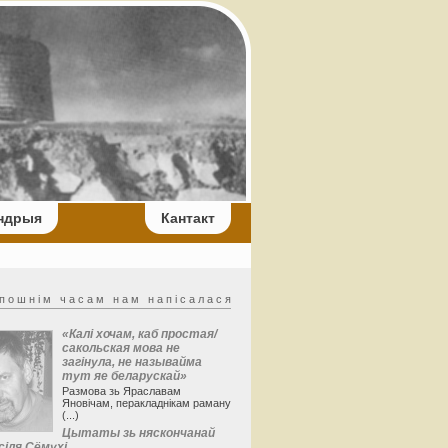
ндрыя
Кантакт
п о ш н і м ч а с а м н а м н а п і с а л а с я
«Калі хочам, каб простая/
сакольская мова не
загінула, не называйма
тут яе беларускай»
Размова зь Яраславам
Яновічам, перакладнікам раману
(...)
Цытаты зь няскончанай
асіля Сёмухі