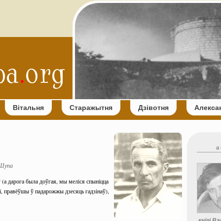
Вітальня
Старажытня
Дзівотня
Алекса
а 
 Шупа
 (а дарога была доўгая, мы меліся спыніцца
і, правёўшы ў падарожжы дзесяць гадзінаў),
кнігі В