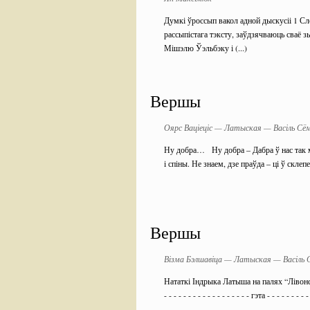
Думкі ўроссып вакол адной дыскусіі 1 Сло
рассыпістага тэксту, заўдзячваюць сваё з
Мішэлю Ўэльбэку і (...)
Вершы
Оярс Ваціеціс — Латыская — Васіль Сё
Ну добра… Ну добра – Дабра ў нас так м
і спіны. Не знаем, дзе праўда – ці ў склепе
Вершы
Візма Бэлшавіца — Латыская — Васіль 
Нататкі Індрыка Латыша на палях “Лівонскай 
- - - - - - - - - - - - - - - - - - гэта - - - - - - - - - 