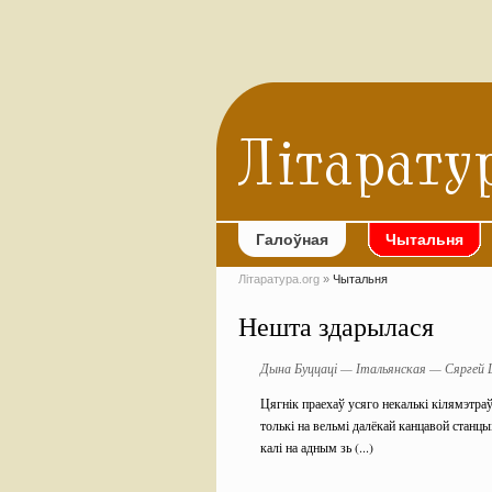
Галоўная
Чытальня
Літаратура.org
»
Чытальня
Нешта здарылася
Дына Буццаці — Італьянская — Сяргей
Цягнік праехаў усяго некалькі кілямэтраў
толькі на вельмі далёкай канцавой станцы
калі на адным зь (...)