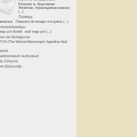
Размова зь Яраславам
Яновічам, перакладнікам раману
(...)
Памяць
мерлых Першага лістапада гэта дзень (...)
алапаклонніцы
вар усё болей мой твар усё (...)
ты па-беларуску
СТУН (The Wicked Messenger) Аднойчы быў
вала
авязковыя чытаньні
ль Сёмуха
ям Шэксьпір