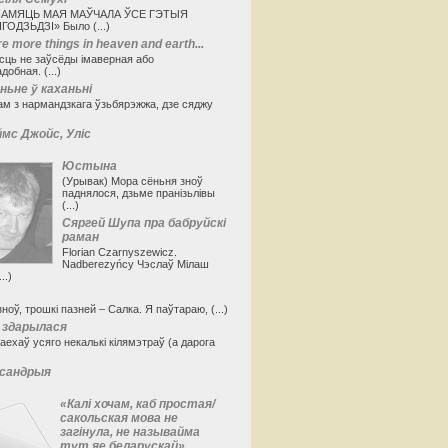
ПАМЯЦЬ МАЯ МАЎЧАЛА ЎСЕ ГЭТЫЯ
ГОДЗЬДЗІ» Было (...)
e more things in heaven and earth...
сць не заўсёды імаверная або
обная. (...)
ьне ў каханьні
ам з нармандзкага ўзьбярэжжа, дзе сяджу
мс Джойс, Уліс
Юстына
(Урывак) Мора сёньня зноў
паднялося, дзьме пранізьлівы
(...)
Сяргей Шупа пра бабруйскі
раман
Florian Czarnyszewicz.
Nadberezyńcy Чэслаў Мілаш
..)
зноў, трошкі пазней – Салка. Я паўтараю, (...)
здарылася
раехаў усяго некалькі кілямэтраў (а дарога
сандрыя
«Калі хочам, каб простая/
сакольская мова не
загінула, не называйма
тут яе беларускай»