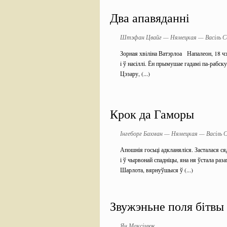
Два апавяданні
Штэфан Цвайг — Нямецкая — Васіль С
Зорная хвiлiна Ватэрлоа Напалеон, 18 чэ
i ў насiллi. Ён прымушае гадамi па-рабск
Цэзару, (...)
Крок да Гаморы
Інгеборг Бахман — Нямецкая — Васіль 
Апошнія госьці адкланяліся. Засталася с
і ў чырвонай спадніцы, яна ня ўстала раз
Шарлота, вярнуўшыся ў (...)
Звужэньне поля бітвы
Ян Максімюк