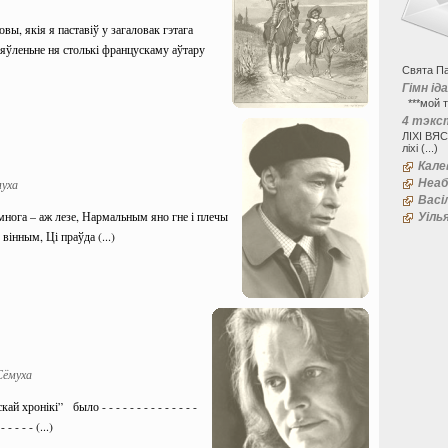
вы, якія я паставіў у загаловак гэтага
ьяўленьне ня столькі францускаму аўтару
Свята Па
Гімн ід
***мой т
4 тэкс
ЛІХІ ВЯ
ліхі (...)
Кале
муха
Неаб
Васі
нога – аж лезе, Нармальным яно гне і плечы
Уіль
 вінным, Ці праўда (...)
Сёмуха
хронікі” было - - - - - - - - - - - - - -
- - - - - (...)