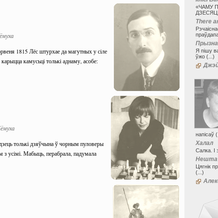
«ЧАМУ 
ДЗЕСЯЦІ
There ar
Рэчаісна
ёмуха
праўдапад
Прызнан
рвеня 1815 Лёс штурхае да магутных у сiле
Я пішу в
ўжо (...)
у карыцца камусьцi толькi аднаму, асобе:
Джэй
Сёмуха
напісаў (.
ядзець толькі дзяўчына ў чорным пуловеры
Халал
Салка. І 
ам з усімі. Мабыць, перабрала, падумала
Нешта 
Цягнік п
(...)
Алек