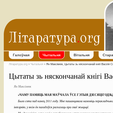
Галоўная
Чытальня
Вітальня
Стар
Літаратура.org
»
Чытальня
»
Ян Максімюк, Цытаты зь няскончанай кнігі Васіля С
Цытаты зь няскончанай кнігі Ва
Ян Максімюк
«
ЧАМУ ПАМЯЦЬ МАЯ МАЎЧАЛА ЎСЕ ГЭТЫЯ ДЗЕСЯЦІГОДЗЬД
Было гэта пад канец 2011 году. Мне пашанцавала намовіць перакладчыка
інтэрвію, у якім ён пагадзіўся расказаць пра сваё жыцьцё.