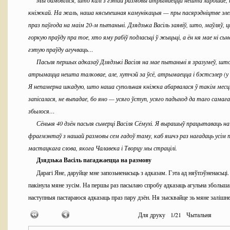
Мы дамовіліся, што калі з гэтай размовы атрымаецца нешта харошае, т
кніжкай. На жаль, наша нясьпешная камунікацыя — пры пасярэдніцтве э
праз паўгода на маім 20-м пытаньні. Дзядзька Васіль заявіў, што, маўляў, 
горкую праўду пра тое, хто яму рабіў подласьці ў жыцьці, а ён ня мае ні сьм
гэтую праўду агучваць…
Пасьля першых адказаў Дзядзькі Васіля на мае пытаньні я зразумеў, шт
атрымацца нешта талковае, але, хутчэй за ўсё, атрымаецца і бэстсэлер (у
Я непамерна шкадую, што наша супольная кніжка абарвалася ў такім месц
запісалася, не выпадае, бо яно — усяго ўступ, усяго падыход да таго самага
збылося…
Сёньня 40 дзён пасьля сьмерці Васіля Сёмухі. Я вырашыў працытаваць на
фрагмэнтаў з нашай размовы сем гадоў таму, каб яшчэ раз нагадаць усім п
мастацкага слова, якога Чалавека і Творцу мы страцілі.
Дзядзька Васіль пагаджаецца на размову
Дарагі Яне, даруйце мне запозьненасьць з адказам. Гэта ад няўпэўненасьці.
пакінула мяне зусім. На першы раз пасылаю спробу адказаць агульна збольша
наступныя пастараюся адказаць праз пару дзён. Ня зысквайце зь мяне залішне 
Я стараюся суняць страх Дзядзькі Васіля
Для друку
1
/
21
Чытальня
Шаноўны і дарагі пане Васілю! Дзякуй за вашу згоду на інтэрвію. Шанц