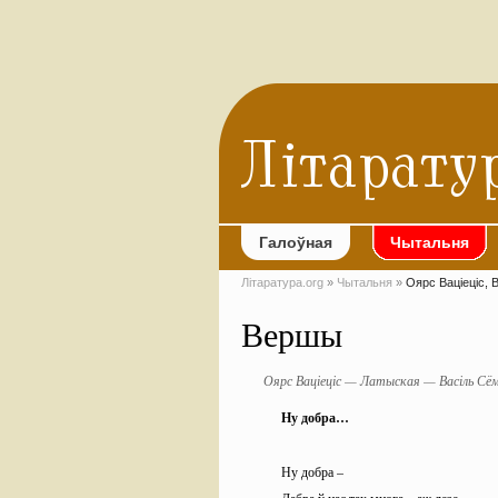
Галоўная
Чытальня
Літаратура.org
»
Чытальня
»
Оярс Ваціеціс,
Вершы
Оярс Ваціеціс — Латыская — Васіль Сё
Ну добра…
Ну добра –