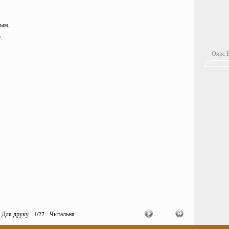
ным,
.
Оярс В
Для друку
1
/
27
Чытальня