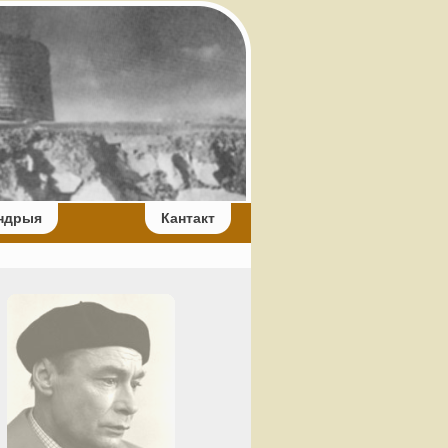
ндрыя
Кантакт