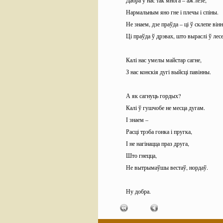
Дабра ў нас так многа – аж лезе,
Нармальным яно гне і плечы і спіны.
Не знаем, дзе праўда – ці ў склепе він
Ці праўда ў дрэвах, што выраслі ў лесе
Калі нас умелы майстар сагне,
З нас конскія дугі выйсці павінны.
А як сагнуць гордых?
Калі ў гушчобе не месца дугам.
І знаем –
Расці трэба гонка і пругка,
І не нагінацца праз друга,
Што гнецца,
Не вытрымаўшы вестаў, нордаў.
Ну добра.
Мы ведаем, як не згінацца.
І добрымі быць мы ўмеем, калі