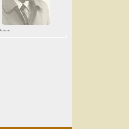
аціеціс