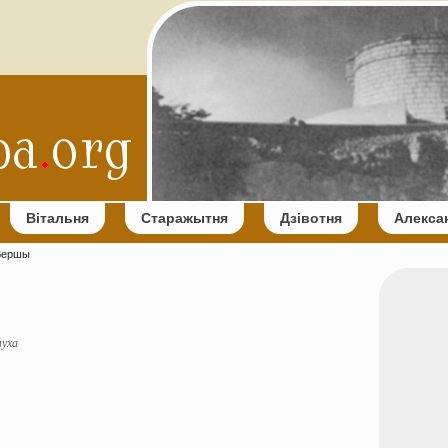
Вітальня
Старажытня
Дзівотня
Алекса
 Вершы
муха