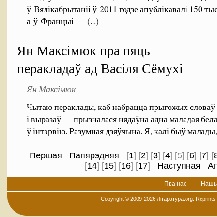
ў Вялікабрытаніі ў 2011 годзе апублікавалі 150 тыс
а ў Францыі — (...)
Ян Максімюк пра пяць
перакладаў ад Васіля Сёмухі
Ян Максімюк
Чытаю пераклады, каб набрацца прыгожых словаў
і выразаў — прызналася нядаўна адна маладая бел
ў інтэрвію. Разумная дзяўчына. Я, калі быў малады, р
Першая
Папярэдняя
[
1
] [
2
] [
3
] [
4
] [5] [
6
] [
7
] [
[
14
] [
15
] [
16
] [
17
]
Наступная
А
Пра нас
—
Нашы
Copyright © 2009-2026
Літаратура.org
. Reprints