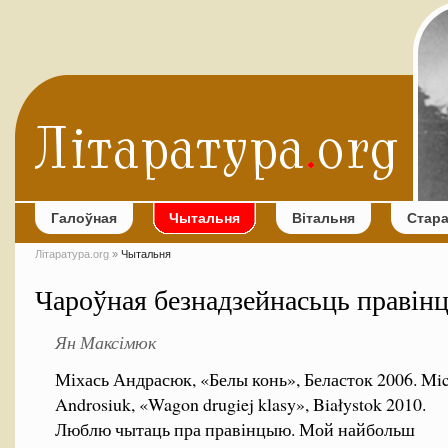
Галоўная
Чытальня
Вітальня
Стар
Літаратура.org
»
Чытальня
Чароўная безнадзейнасьць правін
Ян Максімюк
Міхась Андрасюк, «Белы конь», Беласток 2006. Mic
Androsiuk, «Wagon drugiej klasy», Białystok 2010.
Люблю чытаць пра правінцыю. Мой найбольш