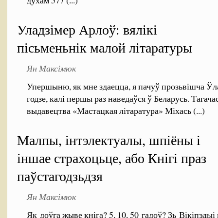
духам 577 (...)
Уладзімер Арлоў: вялікі
пісьменьнік малой літаратуры
Ян Максімюк
Упершыню, як мне здаецца, я пачуў прозьвішча Ўл
годзе, калі першы раз наведаўся ў Беларусь. Тагач
выдавецтва «Мастацкая літаратура» Міхась (...)
Малпы, інтэлектуалы, шпіёны і
іншае страхоцьце, або Кнігі праз
паўстагодзьдзя
Ян Максімюк
Як доўга жыве кніга? 5, 10, 50 гадоў? Зь Вікіпэды