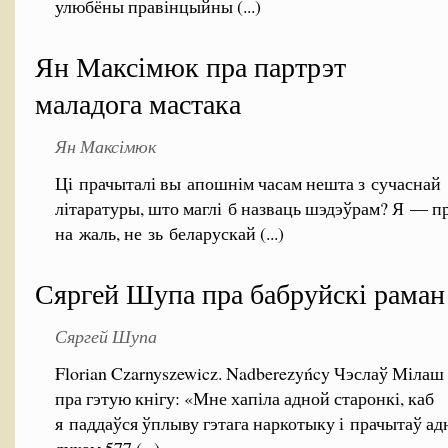
улюбёны правінцыйны (...)
Ян Максімюк пра партрэт
маладога мастака
Ян Максімюк
Ці прачыталі вы апошнім часам нешта з сучаснай
літаратуры, што маглі б назваць шэдэўрам? Я — пр
на жаль, не зь беларускай (...)
Сяргей Шупа пра бабруйскі раман
Сяргей Шупа
Florian Czarnyszewicz. Nadberezyńcy Чэслаў Мілаш
пра гэтую кнігу: «Мне хапіла адной старонкі, каб
я паддаўся ўплыву гэтага наркотыку і прачытаў а