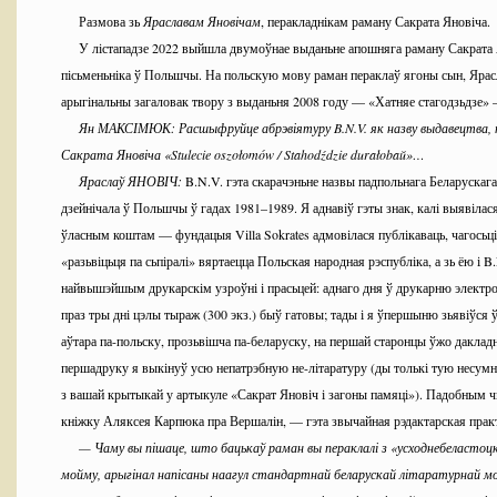
Размова зь
Яраславам Яновічам
, перакладнікам раману Сакрата Яновіча.
У лістападзе 2022 выйшла двумоўнае выданьне апошняга раману Сакрата 
пісьменьніка ў Польшчы. На польскую мову раман пераклаў ягоны сын, Ярас
арыгінальны загаловак твору з выданьня 2008 году — «Хатняе стагодзьдзе» 
Ян МАКСІМЮК: Расшыфруйце абрэвіятуру B.N.V. як назву выдавецтва, 
Сакрата Яновіча «Stulecie oszołomów / Stahodździe durałobaŭ»…
Яраслаў ЯНОВІЧ:
B.N.V. гэта скарачэньне назвы падпольнага Беларускаг
дзейнічала ў Польшчы ў гадах 1981–1989. Я аднавіў гэты знак, калі выявілас
ўласным коштам — фундацыя Villa Sokrates адмовілася публікаваць, чагосьці
«разьвіцьця па сьпіралі» вяртаецца Польская народная рэспубліка, а зь ёю і B
найвышэйшым друкарскім узроўні і прасьцей: аднаго дня ў друкарню элект
праз тры дні цэлы тыраж (300 экз.) быў гатовы; тады і я ўпершыню зьявіўся 
аўтара па-польску, прозьвішча па-беларуску, на першай старонцы ўжо дакладн
першадруку я выкінуў усю непатрэбную не-літаратуру (ды толькі тую несумн
з вашай крытыкай у артыкуле «Сакрат Яновіч і загоны памяці»). Падобным ч
кніжку Аляксея Карпюка пра Вершалін, — гэта звычайная рэдактарская прак
— Чаму вы пішаце, што бацькаў раман вы пераклалі з «усходнебеластоц
мойму, арыгінал напісаны наагул стандартнай беларускай літаратурнай мо