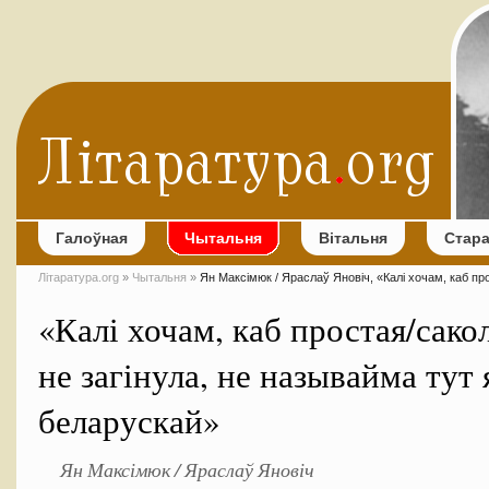
Галоўная
Чытальня
Вітальня
Стар
Літаратура.org
»
Чытальня
»
Ян Максімюк / Яраслаў Яновіч, «Калі хочам, каб про
«Калі хочам, каб простая/сако
не загінула, не называйма тут 
беларускай»
Ян Максімюк / Яраслаў Яновіч