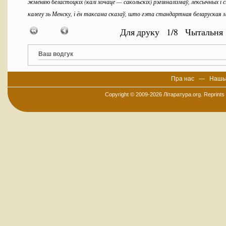
жменяю беластоцкіх (калі хочаце — сакольскіх) рэгіяналізмаў, лексычных і
калегу зь Менску, і ён таксама сказаў, што гэта стандартная беларуская
— У пачатку 1980-х гадоў польскі журналіст Марэк Карп пабываў на Сако
Для друку
1
/
8
Чытальня
сказаў адной бабе-каталічцы: вельмі добра гаворыце па-беларуску! Яна зьбян
выключна па-польску. Значыць, калі хочам, каб простая/сакольская мова цалк
Ваш водгук
яе беларускай. Трэба неяк іначай, каб католікам не было страшна, што яны гав
па «-руску». Католіку гэта ж быццам грэх! На захад ад дзяржаўнае мяжы мног
Пра нас
—
Нашы
можна таксама сказаць іначай: на ўсход ад польскае мяжы ёсьць такая краіна, 
Copyright © 2009-2026
Літаратура.org
. Reprints
папросту, па-сакольску. І гэта таксама ж праўда. Я Беларусі ня выратую, спр
культуру «сакольскую». У Беларусі сытуацыя католікаў іншая: па-польску ян
гаварыць ім гадка, застаецца толькі гаварыць па-беларуску, і гэтак жа — бе
Тутэйшы, сакольскі католік устыдаецца адкрыта гаварыць па-свойму. І нібы
польску навучыўся ў школах. Я — гэтай «лацінкавай» кніжкай — тлумачу яму
глядзі, гэта ж не якая чужая, толькі сардэчна нашая культура, анямеўшы тут,
— І таму арыгінальны тэкст раману вы даяце лацінкай, з пазначанымі н
— Так, але так, як пісалі Каліноўскі, Марцінкевіч, бяз «чэскіх» знакаў, б
дзіўныя. А націскі спатрэбяцца тым, хто прызабыў простую мову або толькі ч
Гмінны асяродак культуры ў Сухаволі выдаў у 2012 годзе слоўнічак «прост
(Walijewska I. (red.), «Słowniczek gwary Gminy Suchowola». Haworym pa pros