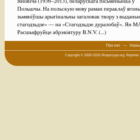
Яновіча (1936–2013), беларускага пісьменьніка ў
Польшчы. На польскую мову раман пераклаў ягоны
зьмяніўшы арыгінальны загаловак твору з выданьн
стагодзьдзе» — на «Стагодзьдзе дуралобаў». Я
Расшыфруйце абрэвіятуру B.N.V. (...)
Пра нас
—
Нашы
Copyright © 2009-2026
Літаратура.org
. Reprints