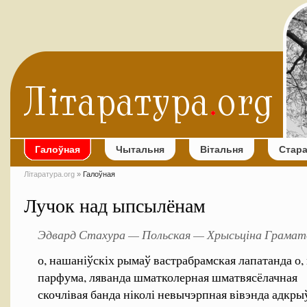
Галоўная
Чытальня
Вітальня
Стар
Літаратура.org
»
Галоўная
Лучок над ыпсылёнам
Эдвард Стахура — Польская — Хрысьціна Грамат
о, нашаніўскіх рымаў вастрабрамская лапатанда о, 
парфума, ляванда шматколерная шматвясёлачная
скочлівая банда ніколі невычэрпная вівэнда адкр