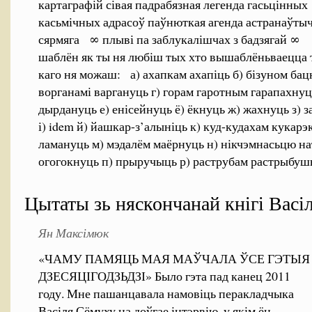
картаграфій сівая падрабязная легенда гасьцінных
касьмічных адрасоў паўнюткая агенда астранаўты
сярмяга ∞ плыві па заблукалішчах з бадзягай ∞
шаблён як ты ня любіш тых хто вышаблёньваецца
каго ня можаш: а) ахапкам ахапіць б) бізуном ба
ворганамі варгануць г) горам гаротным гарапахнуц
дырдануць е) енісейнуць ё) ёкнуць ж) жахнуць з)
і) idem й) йашкар-з’алыніць к) куд-кудахам кукарэ
ламануць м) мэдалём маёрнуць н) нікчэмнасьцю на
огогокнуць п) прыручыць р) раструбам растрыбушыць
Цытаты зь няскончанай кнігі Васі
Ян Максімюк
«ЧАМУ ПАМЯЦЬ МАЯ МАЎЧАЛА ЎСЕ ГЭТЫЯ
ДЗЕСЯЦІГОДЗЬДЗІ» Было гэта пад канец 2011
году. Мне пашанцавала намовіць перакладчыка
Васіля Сёмуху на доўгае інтэрвію, у якім ён