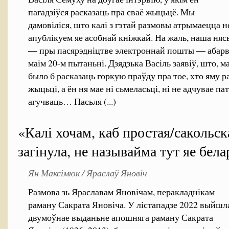
пагадзіўся расказаць пра сваё жыцьцё. Мы
дамовіліся, што калі з гэтай размовы атрымаецца 
апублікуем яе асобнай кніжкай. На жаль, наша ня
— пры пасярэдніцтве электроннай пошты — абарва
маім 20-м пытаньні. Дзядзька Васіль заявіў, што, м
было б расказаць горкую праўду пра тое, хто яму р
жыцьці, а ён ня мае ні сьмеласьці, ні не адчувае п
агучваць… Пасьля (...)
«Калі хочам, каб простая/сакольск
загінула, не называйма тут яе бел
Ян Максімюк / Яраслаў Яновіч
Размова зь Яраславам Яновічам, перакладнікам
раману Сакрата Яновіча. У лістападзе 2022 выйшл
двумоўнае выданьне апошняга раману Сакрата