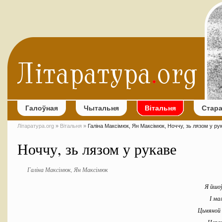
Галоўная
Чытальня
Вітальня
Стар
Літаратура.org
»
Вітальня
»
Галіна Максімюк, Ян Максімюк, Ноччу, зь лязом у ру
Ноччу, зь лязом у рукаве
Галіна Максімюк, Ян Максімюк
Я йшоў
І ма
Цьмяной 