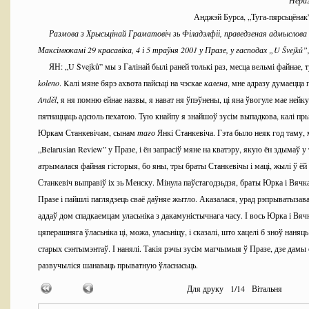
Нераз
Анджэй Бурса, „Туга-пярсьцёнак
Размова з Хрысьцінай Граматовіч зь Філадэлфіі, праведзеная адмыслова
Максімюкамі 29 красавіка, 4 і 5 траўня 2001 у Празе, у гасподах „
U
Š
vejk
ů”
ЯН: „U Švejků” мы з Галінай былі раней толькі раз, месца вельмі файнае, 
koleno
. Kалі мяне бярэ ахвота пайсьці на чэскае
калена
, мне адразу думаецца 
And
ě
l
, я ня помню ейнае назвы, я нават ня ўпэўнены, ці яна ўвогуле мае нейку
пятнаццаць адсюль пехатою. Тую кнайпу я знайшоў зусім выпадкова, калі пр
Юркам Станкевічам, сынам
таго
Янкі Станкевіча. Гэта было неяк год таму,
„Belarusian Review” у Празе, і ён запрасіў мяне на кватэру, якую ён здымаў у 
атрымалася файная гісторыя, бо яны, тры браты Станкевічы і маці, жылі ў ёй
Станкевіч выправіў іх зь Менску. Мінула паўстагодзьдзя, браты Юрка і Вячк
Празе і пайшлі паглядзець сваё даўняе жытло. Аказалася, урад рэпрыватызава
аддаў дом спадкаемцам уласьніка з дакамуністычнага часу. І вось Юрка і Вя
цяперашняга ўласьніка ці, можа, уласьніцу, і сказалі, што хацелі б зноў наняц
старых сэнтымэнтаў. І нанялі. Такія рэчы зусім магчымыя ў Празе, дзе дамы с
развучыліся шанаваць прыватную ўласнасьць.
Ну, але пра тую кнайпу. Пасьля спатканьня зь Юркам Станкевічам я паста
Для друку
1
/
14
Вітальня
быў там упершыню. І выпадкова натыкнуўся на гасподу, дзе моцна гаманілі. 