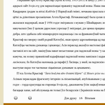
Упершыню пра Аготу Крыстаф (
Agota
Kristof
,
1935-2011) я пачуў у 2007 г
адкрылі сайт
Svoja
.org
для нармалізацыі правапісу падляскай мовы. Наша зн
Кандрацюк (родам зь вёскі
Kutł
ôvka
ў Нарваўскай гміне), нечакана прыслала 
цёткі зь дзівотным прозьвішчам Агота Крыстаф. Нечаканасьцяў была цэлая
аказалася мадзяркай, якая ў 1956 годзе эмігравала з мужам у Швайцарыю; ян
навучылася ўжо ў цалкам дарослым узросьце ў эміграцыі, дзе цяжка працавал
добра, што здабыла сабе міжнародную вядомасьць і па-за франкамоўнай чыта
Крыстаф на гаворку сваёй роднай Катлоўкі, якая крыху адрозьніваецца ад пад
Катлоўцы часткова дзекаюць і цекаюць); Асін пераклад аказаўся настолькі ф
паставілі яго на сайт, пакінуўшы нават несыстэмнае для падляскай мовы “у ка
кажучы, на золаку правапіснай кадыфікацыі падляскай мовы зьявілася і кады
ласінскага
, бо Катлоўка належыць да парафіі ў Ласінцы, у якой, на падляскі
выступае якраз тое частковае ліцьвінскае дзеканьне зь цеканьнем).
П’еса Аготы Крыстаф
“Š
ara
hodzina
abo
Ostatni
klijent
”
(
L
’Heure
grise
ou
Асіным перакладам фрагмэнту інтэрвію зь пісьменьніцай, апублікаваным у ад
годзе – горда красуецца на старонцы Svoja.org, даказваючы ўсім зацікаўлены
багацьця хапае, каб абслужыць ня толькі ўсе беларускія і ўкраінскія мовы н
зь яе чатырма дыялектамі.
Для друку
1
/
6
Вітальня
Нядаўна мне трапіў у рукі першы раман Аготы Крыстаф,
“
Le
grand
cahier