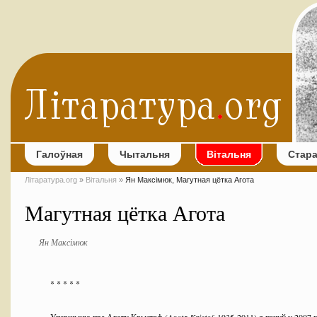
Галоўная
Чытальня
Вітальня
Стар
Літаратура.org
»
Вітальня
»
Ян Максімюк, Магутная цётка Агота
Магутная цётка Агота
Ян Максімюк
* * * * *