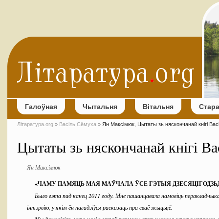
Галоўная
Чытальня
Вітальня
Стар
Літаратура.org
»
Васіль Сёмуха
»
Ян Максімюк, Цытаты зь няскончанай кнігі Вас
Цытаты зь няскончанай кнігі Ва
Ян Максімюк
«
ЧАМУ ПАМЯЦЬ МАЯ МАЎЧАЛА ЎСЕ ГЭТЫЯ ДЗЕСЯЦІГОДЗЬД
Было гэта пад канец 2011 году. Мне пашанцавала намовіць перакладчыка
інтэрвію, у якім ён пагадзіўся расказаць пра сваё жыцьцё.