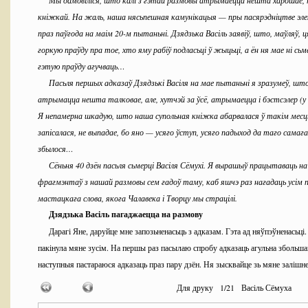
Мы дамовіліся, што калі з гэтай размовы атрымаецца нешта харошае, т
кніжкай. На жаль, наша нясьпешная камунікацыя — пры пасярэдніцтве э
праз паўгода на маім 20-м пытаньні. Дзядзька Васіль заявіў, што, маўляў, 
горкую праўду пра тое, хто яму рабіў подласьці ў жыцьці, а ён ня мае ні сьм
гэтую праўду агучваць…
Пасьля першых адказаў Дзядзькі Васіля на мае пытаньні я зразумеў, шт
атрымацца нешта талковае, але, хутчэй за ўсё, атрымаецца і бэстсэлер (у
Я непамерна шкадую, што наша супольная кніжка абарвалася ў такім месц
запісалася, не выпадае, бо яно — усяго ўступ, усяго падыход да таго самага
збылося…
Сёньня 40 дзён пасьля сьмерці Васіля Сёмухі. Я вырашыў працытаваць на
фрагмэнтаў з нашай размовы сем гадоў таму, каб яшчэ раз нагадаць усім п
мастацкага слова, якога Чалавека і Творцу мы страцілі.
Дзядзька Васіль пагаджаецца на размову
Дарагі Яне, даруйце мне запозьненасьць з адказам. Гэта ад няўпэўненасьці.
пакінула мяне зусім. На першы раз пасылаю спробу адказаць агульна збольша
наступныя пастараюся адказаць праз пару дзён. Ня зысквайце зь мяне залішне 
Я стараюся суняць страх Дзядзькі Васіля
Для друку
1
/
21
Васіль Сёмуха
Шаноўны і дарагі пане Васілю! Дзякуй за вашу згоду на інтэрвію. Шанц