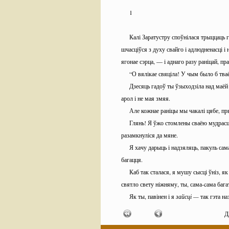
1
Калі Заратустру споўнілася трыццаць га
шчасціўся з духу свайго і адлюдненасці і
ягонае сэрца, — і аднаго разу раніцай, пр
“О вялікае свяціла! У чым было б тваё
Дзесяць гадоў ты ўзыходзіла над маёй п
арол і не мая змяя.
Але кожнае раніцы мы чакалі цябе, пры
Глянь! Я ўжо стомлены сваёю мудрасцю
разамкнуліся да мяне.
Я хачу дарыць і надзяляць, пакуль сам
багацця.
Каб так сталася, я мушу сысці ўніз, я
святло свету ніжняму, ты, сама-cама бага
Як ты, павінен і я
зайсці —
так гэта на
Дык жа ўмілаславі мяне, о спакойнае в
Д
Умілаславі келіх, які хоча праліцца, 