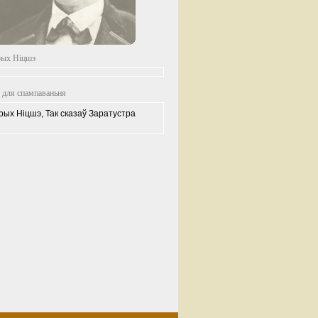
ых Ніцшэ
 для спампаваньня
ых Ніцшэ, Так сказаў Заратустра