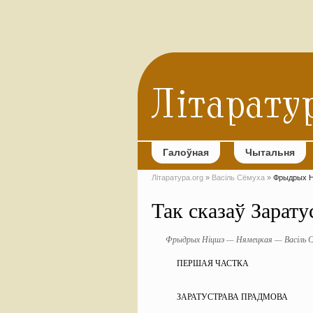
Галоўная
Чытальня
Літаратура.org
»
Васіль Сёмуха
»
Фрыдрых Ні
Так сказаў Зарату
Фрыдрых Ніцшэ — Нямецкая — Васіль С
ПЕРШАЯ ЧАСТКА
ЗАРАТУСТРАВА ПРАДМОВА