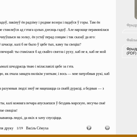
доў, пакінуў ён радзіму і роднае возера і падаўся ў горы. Там ён
Фрыдр
 не стамляўся ад гэтага цэлых дзесяць гадоў. Але нарэшце перамянілася
ачнуўшыся на золку, ён устаў перад сонцам і так сказаў да яго:
Файлы
 шчасце, калі б не было ў цябе тых, каму ты свеціш?
Фрыдр
ячорай: ты стамілася б ад свайго святла і руху, каб не я, каб не мой
(PDF)
малі шчодрасць тваю і мілаславілі цябе за гэта.
, як пчала занадта вялікім узяткам; і вось — мне патрэбныя рукі, каб
а разумныя людзі зноў не нацешацца са сваёй дурасці, а бедныя — з
к ты, калі кожнага вечара апускаешся ў бездань марскую, несучы сваё
тае свяціла!
зываюць людзі, да якіх я хачу спусціцца.
ока, якое непажадліва ўмее глядзець на сама-сама вялікае шчасце!
ля друку
1
/
19
Васіль Сёмуха
каб каштоўная вільгаць струменілася з яго, разносячы паўсюль водбліск