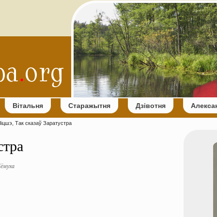
Вітальня
Старажытня
Дзівотня
Алекса
цшэ, Так сказаў Заратустра
стра
ёмуха