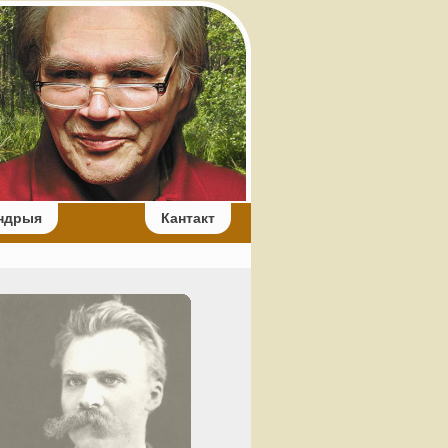
ндрыя
Кантакт