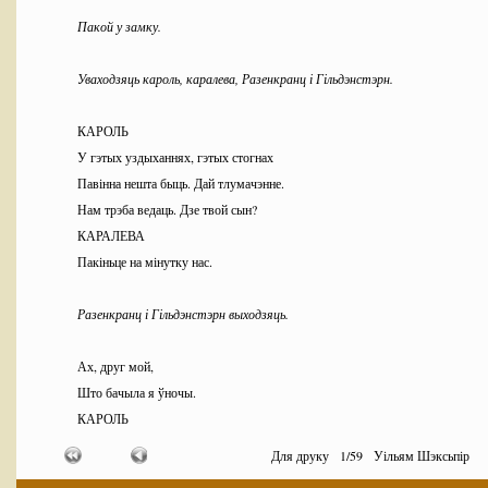
Пакой у замку.
Уваходзяць кароль, каралева, Разенкранц і Гільдэнстэрн.
КАРОЛЬ
У гэтых уздыханнях, гэтых стогнах
Павінна нешта быць. Дай тлумачэнне.
Нам трэба ведаць. Дзе твой сын?
КАРАЛЕВА
Пакіньце на мінутку нас.
Разенкранц і Гільдэнстэрн выходзяць.
Ах, друг мой,
Што бачыла я ўночы.
КАРОЛЬ
Што, Гертруда?
Для друку
1
/
59
Уільям Шэксьпір
Што з Гамлетам?