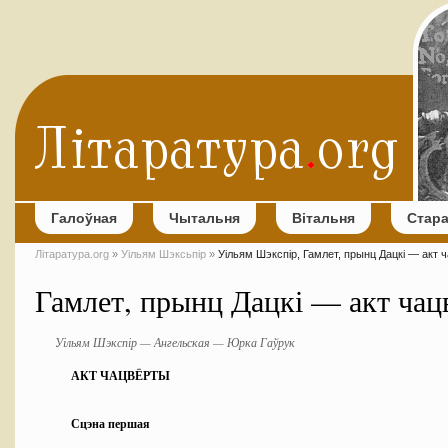
Галоўная
Чытальня
Вітальня
Стар
Літаратура.org
»
Уільям Шэксьпір
»
Уільям Шэкспір, Гамлет, прынц Дацкі — акт 
Гамлет, прынц Дацкі — акт чац
Уільям Шэкспір — Ангельская — Юрка Гаўрук
АКТ ЧАЦВЁРТЫ
Сцэна першая