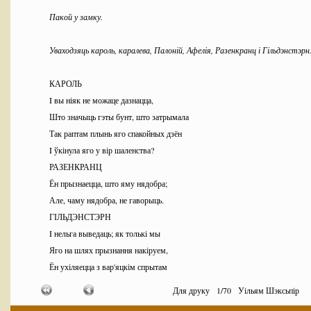
Пакой у замку.
Уваходзяць кароль, каралева, Палоній, Афелія, Разенкранц і Гільдэнстэрн
КАРОЛЬ
I вы ніяк не можаце дазнацца,
Што значыць гэты бунт, што затрымала
Так раптам плынь яго спакойных дзён
I ўкінула яго у вір шаленства?
РАЗЕНКРАНЦ
Ён прызнаецца, што яму нядобра;
Але, чаму нядобра, не гаворыць.
ГІЛЬДЭНСТЭРН
I нельга выведаць; як толькі мы
Яго на шлях прызнання накіруем,
Ён ухіляецца з вар'яцкім спрытам
У іншы бок.
Для друку
1
/
70
Уільям Шэксьпір
КАРАЛЕВА