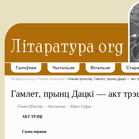
Галоўная
Чытальня
Вітальня
Стар
Літаратура.org
»
Уільям Шэксьпір
»
Уільям Шэкспір, Гамлет, прынц Дацкі — акт т
Гамлет, прынц Дацкі — акт трэ
Уільям Шэкспір — Ангельская — Юрка Гаўрук
АКТ ТРЭЦІ
Сцэна першая