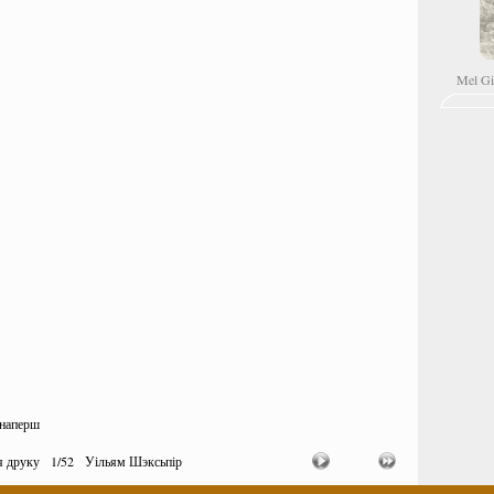
Mel G
-наперш
я друку
1
/
52
Уільям Шэксьпір
,