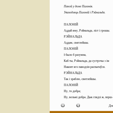
Пакой у доме Палонія.
Уваходзяць Палоній і Рэйнальда.
ПАЛОНІЙ
Аддай яму, Рэйнальда, ліст і грошы.
РЭЙНАЛЬДА
Аддам, святлейшы.
ПАЛОНІЙ
I было б разумна,
Каб ты, Рэйнальда, да сустрэчы з ім
Наконт яго паводзін распытаўся.
РЭЙНАЛЬДА
Так і зраблю, святлейшы.
ПАЛОНІЙ
Ну, то добра;
Ну, вельмі добра. Дык глядзі ж, перш
Даведайся, якія там датчане
Дл
У Парыжы, хто, ды як жывуць, ды дзе