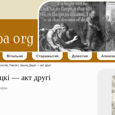
Вітальня
Старажытня
Дзівотня
Алекса
кспір, Гамлет, прынц Дацкі — акт другі
цкі — акт другі
аўрук