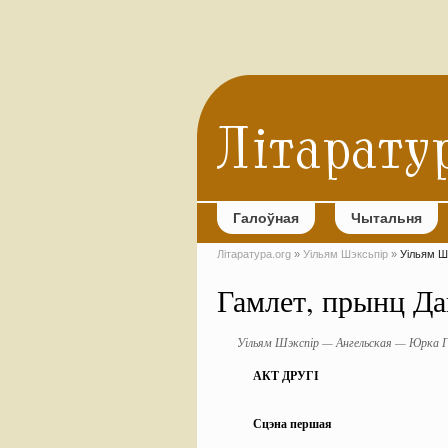
Галоўная
Чытальня
Літаратура.org
»
Уільям Шэксьпір
»
Уільям Шэ
Гамлет, прынц Да
Уільям Шэкспір — Ангельская — Юрка Г
АКТ ДРУГІ
Сцэна першая