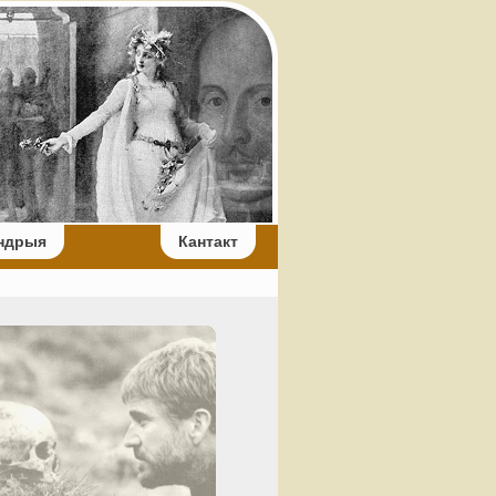
ндрыя
Кантакт