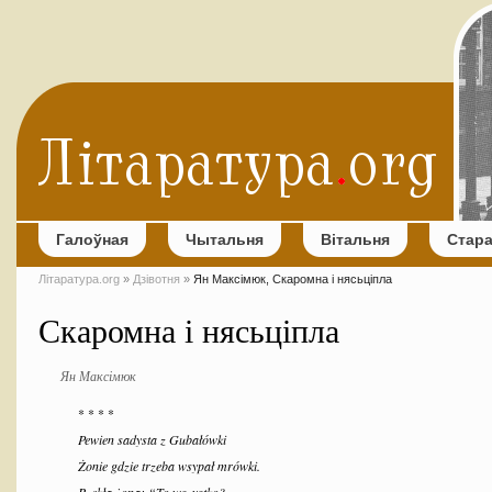
Галоўная
Чытальня
Вітальня
Стар
Літаратура.org
»
Дзівотня
»
Ян Максімюк, Скаромна і нясьціпла
Скаромна і нясьціпла
Ян Максімюк
* * * *
Pewien sadysta z Gubałówki
Żonie gdzie trzeba wsypał mrówki.