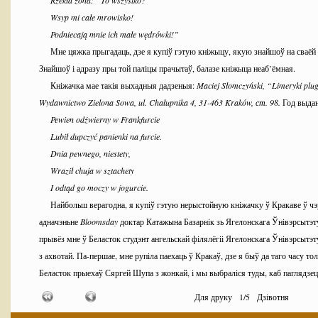
Rzekła żona: “To wszystko?
Wsyp mi całe mrowisko!
Podniecają mnie ich małe wędrówki!”
Мне цяжка прыгадаць, дзе я купіў гэтую кніжыцу, якую знайшоў на сваёй 
Знайшоў і адразу пры той паліцы прачытаў, балазе кніжыца неаб’ёмная.
Кніжачка мае такія выхадныя дадзеныя:
Maciej
S
ł
omczy
ń
ski
, “
Limeryki
plu
Wydawnictwo
Zielona
Sowa
,
ul
.
Cha
ł
upnika
4, 31-463
Krak
ó
w
, ст. 98.
Год выдан
Pewien odźwierny w Frankfurcie
Lubił dupczyć panienki na furcie.
Dnia pewnego, niestety,
Wraził chuja w sztachety
I odtąd go moczy w jogurcie.
Найбольш верагодна, я купіў гэтую нерыстойную кніжачку ў Кракаве ў чэр
адначэньне
Bloomsday
доктар Катажына Базарнік зь Ягелонскага Ўнівэрсытэт
прывёз мне ў Беласток студэнт ангельскай філялёгіі Ягелонскага Ўнівэрсытэт
з ахвотай. Па-першае, мне рупіла паехаць ў Кракаў, дзе я быў да таго часу толь
Беласток прыехаў Сяргей Шупа з жонкай, і мы выбраліся туды, каб паглядзе
Каралеўства і ВКЛ. Па-другое, мне сьвярбела душа да нейкай інтэлектуальнай
Для друку
1
/
5
Дзівотня
Джойса, і я ведаў, што ў Кракаве, на імпрэзе доктар Базарнік, я такіх дыскут