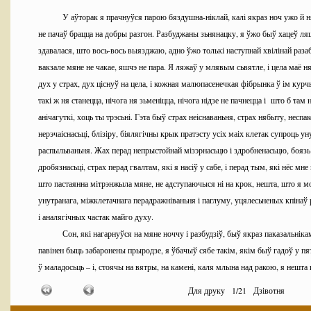
У аўторак я прачнуўся парою бяздушна-ніклай, калі якраз ноч ужо й н
не пачаў брацца на добры разгон. Разбуджаны зьнянацку, я ўжо быў хацеў ляц
здавалася, што вось-вось выязджаю, адно ўжо толькі наступнай хвілінай разаб
вакзале мяне не чакае, яшчэ не пара. Я ляжаў у млявым сьвятле, і цела маё 
дух у страх, дух ціснуў на цела, і кожная малюпасенечкая фібрынка ў ім курч
такі ж ня станецца, нічога ня зьменіцца, нічога нідзе не пачнецца і што б там ні
анічагуткі, хоць ты трэсьні. Гэта быў страх неіснаваньня, страх нябыту, несп
нерэчаіснасьці, блізіру, біялягічны крык пратэсту усіх маіх клетак супроць ун
распыльваньня. Жах перад непрыстойнай мізэрнасьцю і здробненасьцю, боязь 
дробязнасьці, страх перад гвалтам, які я насіў у сабе, і перад тым, які нёс мн
што пастаянна мітрэнжыла мяне, не адступаючыся ні на крок, нешта, што я м
унутранага, міжклетачнага перадражніваньня і паглуму, уцялесьненых кпінаў
і аналягічных частак майго духу.
Сон, які нагарнуўся на мяне ноччу і разбудзіў, быў якраз паказальнікам
павінен быць забаронены прыродзе, я ўбачыў сябе такім, якім быў гадоў у п
ў маладосьць – і, стоячы на вятры, на камені, каля млына над ракою, я нешта
пеўнікаў галасок, пісклявы, бачыў нос на яшчэ недасфармаваным твары і даў
Для друку
1
/
21
Дзівотня
непрыемную кансыстэнцыю гэтай пасрэднай, прамінушчай фазы разьвіцьця. Пр