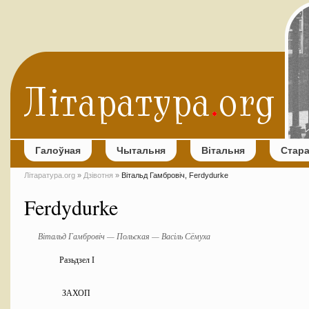
Галоўная
Чытальня
Вітальня
Стар
Літаратура.org
»
Дзівотня
»
Вітальд Гамбровіч, Ferdydurke
Ferdydurke
Вітальд Гамбровіч — Польская — Васіль Сёмуха
Разьдзел І
ЗАХОП