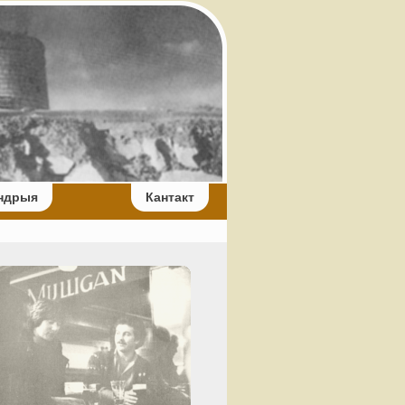
ндрыя
Кантакт