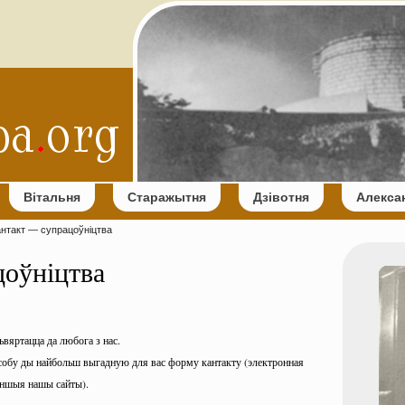
Вітальня
Старажытня
Дзівотня
Алекса
антакт — супрацоўніцтва
цоўніцтва
ьвяртацца да любога з нас.
 асобу ды найбольш выгадную для вас форму кантакту (электронная
 іншыя нашы сайты).