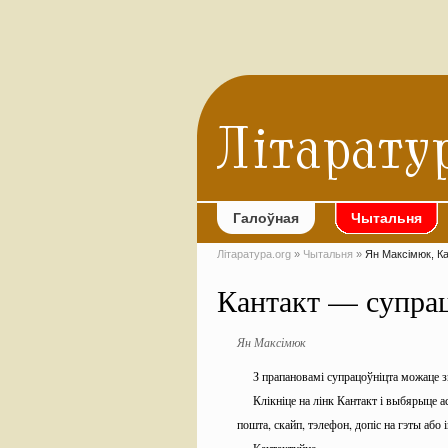
Галоўная
Чытальня
Літаратура.org
»
Чытальня
»
Ян Максімюк, К
Кантакт — супра
Ян Максімюк
З прапановамі супрацоўніцта можаце з
Клікніце на лінк Кантакт і выбярыце
пошта, скайп, тэлефон, допіс на гэты або