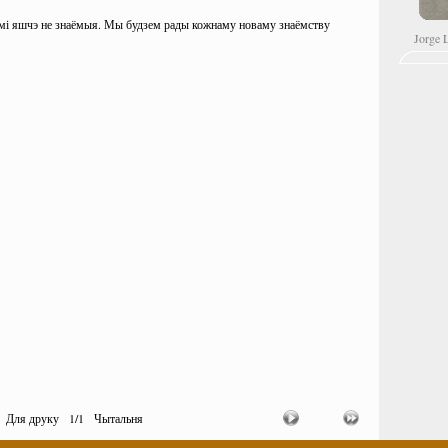
вамі яшчэ не знаёмыя. Мы будзем рады кожнаму новаму знаёмству
Jorge 
Для друку
1
/
1
Чытальня