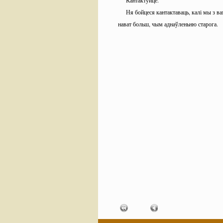
Кантактуйце.
Ня бойцеся кантактаваць, калі мы з 
нават больш, чым аднаўленьню старога.