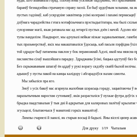
нуды, што апанавала горад. Пазбаўлены ўсялякае падтрымкі, без прызнаньня 
бараніў безнадзейна страчаную справу паэзіі. Ён быў цудоўным млынам, на ж
пустых гадзінаў, каб усярэдзіне заквітнець усімі колерамі і пахамі пернасьц
дзіўнага чарадзейства гэтага мэтафізычнага прэстыдыгітатара, мы былі схіль
сувэрэннае магіі, якая ратавала нас ад летаргіі пустых дзён і начэй. Адэлю ні
тупы вандалізм. Наадварот, мы адчувалі нейкае нізкае задавальненьне, ган
тых празьмерстваў, якіх мы накаштаваліся ўдосыць, каб пасьля пэрфідна ўхілі
той здрадзе быў патаемны паклон у бок пераможнай Адэлі, якой мы няясна п
пасланства сілаў вышэйшага парадку. Здраджаны ўсімі, бацька адступіў бяз б
Без скрыжаваньня шпагаў ён аддаў у рукі ворагу сядзібу сваёй былой велічы
адышоў у пусты пакой на канцы калідору і абгарадзіўся валам самоты.
Мы забыліся пра яго.
Зноў з усіх бакоў нас агарнула жалобная шэрасьць гораду, зацьвітаючы ў 
паразытычным наростам сутоньняў, якія разрасталіся ў пухкае футра доўгіх 
брыдка паадставалыя ў тыя дні й адкрытыя для каляровых палётаў крылатае ч
згусьцелі, блытаючыся ў манатоніі горкіх маналёгаў.
Лямпы счарнелі й зьвялі, як старыя восьці й бадылі. Яны віселі цяпер аса
крышталікамі шкельцаў, калі нехта навобмацак прабіраўся праз шэрае сутон
Для друку
1
/
19
Чытальня
ва ўсе галіны тых лямпаў каляровыя сьвечкі, няўдатны сурагат, бледны ўсп