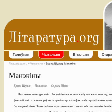
Галоўная
Чытальня
Вітальня
Стар
Літаратура.org
»
Чытальня
»
Бруна Шульц, Манэкіны
Манэкіны
Бруна Шульц — Польская — Сяргей Шупа
Птушыная авантура майго бацькі была апошнім выбухам каляровасьці, а
фантазіі, які гэты непапраўны імправізатар, гэты фэхтмайстар уяўленьня правё
бясплоднай зімы. Толькі сёньня я разумею самотнае геройства, зь якім ён абв