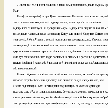
...Увесь той дзень і ноч ехалі мы з такой асьцярожнасьцю, дзеля нырцоў і р
Каір
.
Назаўтра вецер быў супраціўны і непагодны. Паказвалі нам кракадзіла, я
таму не маглі мы яго добра ўгледзець: часам, аднак, хрыбет ягоны было
відаць, калі ён плёхаўся, як дэльфін на моры. Відаць, што быў не вялікі, на м
шмат дзеля частасьці вёсак і люднасьці Каіру, але вышэй Каіру над
Саітам
вель
тры сажні. Я бачыў аднаго (хоць і нежывога) на дзесяць локцяў. Увечары пр
ляжыць над Нілам, ня вельмі вялікае, але прыгожае. Была і там у
машэі
вежа 
адусюль сьвяцільнямі турэцкімі абвешаная і аздобленая. Гэтае месца з плад
якія тут такія вялікія, што нідзе большых не знайсьці, і родзяць з дастаткам.
пасьля ўвайшлі ў канал або ў капаны роў нільскі, які вядзе аж да Александры
або пахаю нільскай.
Цэлы той дзень плылі мы паміж вёсак па тым канале, які прыблізна трыцц
паводле патрэбы большых
джэрмаў
, але высыхае да
дна і вады ня мае, калі
Ніл не паднімаецца. Калі ж гэтая рака паднімаецца, да Александрыі ідзе
празь яе вада і ўсе іх начыньні напаўняе, бо там прэснае вады няма, нават з ка
канал учынены. Александрыя бо ніжэй ляжыць і дзеля блізкасьці мора добрай
тая прыходзіць, зь пільнасьцю захоўваюць яе цэлы год, аж да другога разводз