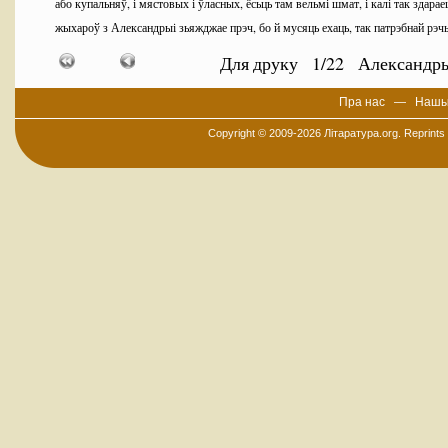
або купальняў, і мястовых і ўласных, ёсьць там вельмі шмат, і калі так здарае
жыхароў з Александрыі зьяжджае прэч, бо й мусяць ехаць, так патрэбнай рэ
Калі быў аднаго часу
Ібрагім-паша
(або ўладар Эгіпту) болей чым трыцца
Для друку
1
/
22
Александр
прыехаўшы, столькі вады быў змарнаваў, што хоць і даўжэй меўся жыць, адна
у
Расэт
рушыць, а адтуль празь Ніл у Каір ехаць мусіў. Расэт ляжыць ад Каіру
Пра нас
—
Нашы
нільскае рукаво з боку
Барбарыі
цячэ і ў мора ўпадае, празь якое наладаваны
Copyright © 2009-2026
Літаратура.org
. Reprints
вялікія ж судзіны праз той канал да Александрыі праплыць ня могуць. Але ж
сем рукавоў нільскіх джэрмы вялікія досыць добра прапускаюць, асабліва ж 
Расэту, дзе і караблі ходзяць, бо шырока і глыбока. З Расэту да Александрыі
міляў. А як таго дня верасьнёўскі маладзік меўся туркам
паказацца,
янычары, якіх мы з сабою трох мелі, ды арабаў паезьнікаў або маракоў двацца
нас: як самі яны ўбачыць не маглі, дык каб мы, як толькі заўважым, адразу ім
неўзабаве далі мы ім знак, за што яны нам з радасьцю дзякавалі. А ўбачыўшы 
распасьцершы, малітвы свае спраўлялі. Адразу ж пасьля таго мяса,
рыбу, і
ўсё, што мы ім далі, елі і так ноч навылёт сядзелі аж да сьвітаньня,
сьцьвярджаючы, што ўдзень есьці грэх, але ўночы можна. Ведалі мы пра тое,
мажнейшыя людзі аж да паўдня сьпяць, а пасьля ў машэю на пацеры ідуць; у т
самым версе харугву (у Александрыі бывае яна з брунатнай кітайкі) вывешваю
якую пасьля малітваў тых адразу хаваюць. І так па дамах сваіх усе ідуць, дзе, 