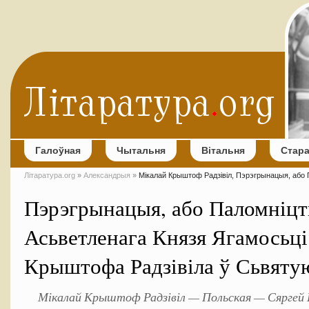
Галоўная
Чытальня
Вітальня
Стар
Літаратура.org
»
Александрыя
»
Мікалай Крыштоф Радзівіл, Пэрэгрынацыя, або 
Пэрэгрынацыя, або Паломніцт
Асьветленага Князя Ягамосьці
Крыштофа Радзівіла ў Сьвяту
Мікалай Крыштоф Радзівіл — Польская — Сяргей